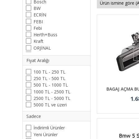
Bosch
BW
ECRİN
FEBI
Febi
Herth+Buss
Kraft
ORJİNAL
Plusparts
Fiyat Aralığı
Rapro
Swf
100 TL - 250 TL
Tayvan
250 TL - 500 TL
Trucktec
500 TL - 1000 TL
VDO
BAGAJ AÇMA BU
1000 TL - 2500 TL
Wender
1.6
2500 TL - 5000 TL
Wiewmax
5000 TL ve üzeri
Sadece
İndirimli Ürünler
Yeni Ürünler