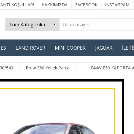
ANTİ KOŞULLARI
HAKKIMIZDA
FACEBOOK
INSTAGRAM
ES
LAND ROVER
MİNİ COOPER
JAGUAR
İLET
530/540
Bmw E60 Yedek Parça
BMW E60 KAPORTA 