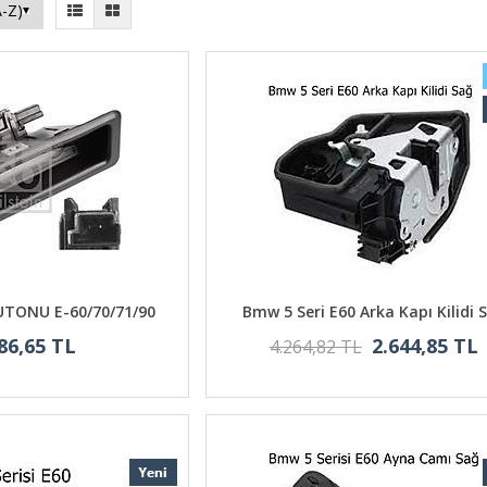
TONU E-60/70/71/90
Bmw 5 Seri E60 Arka Kapı Kilidi 
86,65 TL
2.644,85 TL
4.264,82 TL