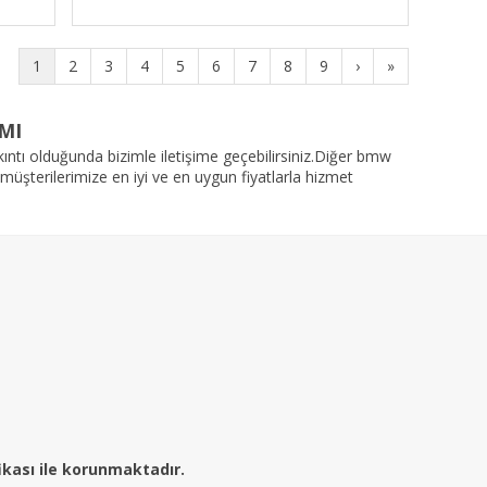
1
2
3
4
5
6
7
8
9
›
»
MI
kıntı olduğunda bizimle iletişime geçebilirsiniz.Diğer
bmw
 müşterilerimize en iyi ve en uygun fiyatlarla hizmet
fikası ile korunmaktadır.