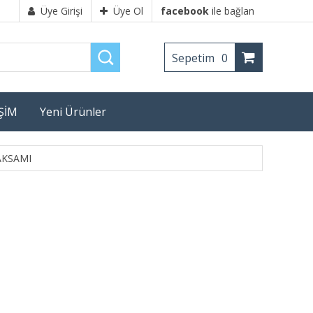
Üye Girişi
Üye Ol
facebook
ile bağlan
Sepetim
0
İŞİM
Yeni Ürünler
AKSAMI