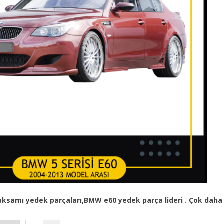
ksamı yedek parçaları
,BMW e60
yedek parça
lideri . Çok dah