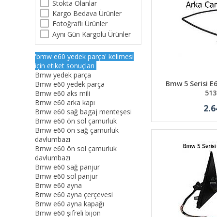
Stokta Olanlar
Kargo Bedava Ürünler
Fotoğraflı Ürünler
Aynı Gün Kargolu Ürünler
'bmw e60 yedek parça' kelimesi
için etiket sonuçları
Bmw yedek parça
Bmw 5 Serisi E6
Bmw e60 yedek parça
513
Bmw e60 aks mili
Bmw e60 arka kapı
2.6
Bmw e60 sağ bagaj menteşesi
Bmw e60 ön sol çamurluk
Bmw e60 ön sağ çamurluk
davlumbazı
Bmw e60 ön sol çamurluk
davlumbazı
Bmw e60 sağ panjur
Bmw e60 sol panjur
Bmw e60 ayna
Bmw e60 ayna çerçevesi
Bmw e60 ayna kapağı
Bmw e60 şifreli bijon