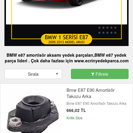
BMW
e87 amortisör aksamı yedek parçaları
,BMW
e87 yedek
parça
lideri . Çok daha fazlası için www.ecrinyedekparca.com
Sırala
Filtrele
Bmw E87 E90 Amortisör
Takozu Arka
Bmw E87 E90 Amortisör Takozu Arka
666,02 TL
Kritik Stok