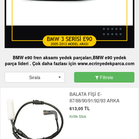
BMW
e90
fren aksamı yedek parçaları
,BMW e90
yedek
parça
lideri . Çok daha fazlası için www.ecrinyedekparca.com
Sırala
Filtrele
BALATA FİŞİ E-
87/88/90/91/92/93 ARKA
613,05 TL
Kritik Stok