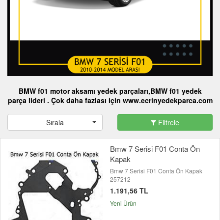
BMW
f01
motor aksamı yedek parçaları
,BMW f01
yedek
parça
lideri . Çok daha fazlası için www.ecrinyedekparca.com
Sırala
Filtrele
Bmw 7 Serisi F01 Conta Ön
Kapak
Bmw 7 Serisi F01 Conta Ön Kapak
257212
1.191,56 TL
Yeni Ürün