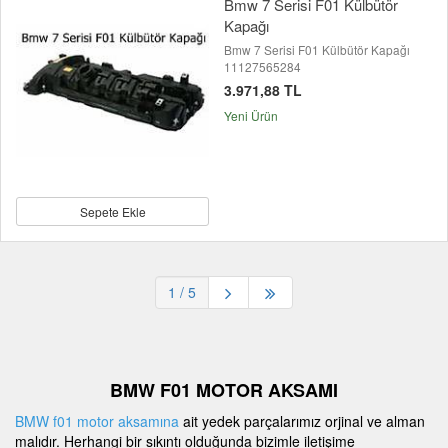
Bmw 7 Serisi F01 Külbütör
Kapağı
Bmw 7 Serisi F01 Külbütör Kapağı
11127565284
3.971,88 TL
Yeni Ürün
Sepete Ekle
1
/ 5
BMW F01 MOTOR AKSAMI
BMW f01 motor aksamına
ait yedek parçalarımız orjinal ve alman
malıdır. Herhangi bir sıkıntı olduğunda bizimle iletişime