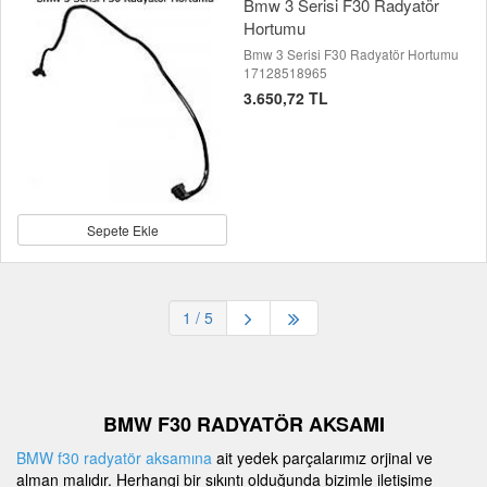
Bmw 3 Serisi F30 Radyatör
Hortumu
Bmw 3 Serisi F30 Radyatör Hortumu
17128518965
3.650,72 TL
Sepete Ekle
1
/ 5
BMW F30 RADYATÖR AKSAMI
BMW f30 radyatör aksamına
ait yedek parçalarımız orjinal ve
alman malıdır. Herhangi bir sıkıntı olduğunda bizimle iletişime