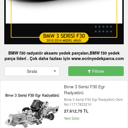
BMW
f30
radyatör aksamı yedek parçaları
,BMW f30
yedek
parça
lideri . Çok daha fazlası için www.ecrinyedekparca.com
Sırala
Filtrele
Bmw 3 Serisi F30 Egr
Radyatörü
Bmw 3 Serisi F30 Egr Radyatörü Oem
No:11717823210
27.612,75 TL
Yeni Ürün