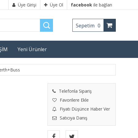
Üye Girişi
Üye Ol
facebook
ile bağlan
Sepetim
0
İŞİM
Yeni Ürünler
erth+Buss
Telefonla Sipariş
Favorilere Ekle
Fiyatı Düşünce Haber Ver
Satıcıya Danış