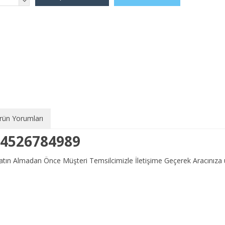
rün Yorumları
34526784989
 Satın Almadan Önce Müşteri Temsilcimizle İletişime Geçerek Aracını