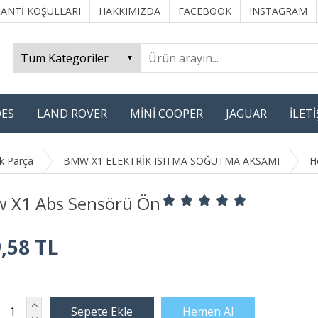
ANTİ KOŞULLARI
HAKKIMIZDA
FACEBOOK
INSTAGRAM
ES
LAND ROVER
MİNİ COOPER
JAGUAR
İLET
k Parça
BMW X1 ELEKTRİK ISITMA SOĞUTMA AKSAMI
H
 X1 Abs Sensörü Ön
,58 TL