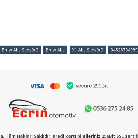
Bmw Abs Sensörü
Bmw Abs
X1 Abs Sensörü
34526784989
, Tüm Hakları Saklıdır. Kredi kartı bilgileriniz 256Bit SSL serti