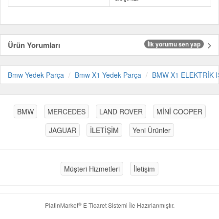
Ürün Yorumları
İlk yorumu sen yap
Bmw Yedek Parça
Bmw X1 Yedek Parça
BMW X1 ELEKTRİK 
BMW
MERCEDES
LAND ROVER
MİNİ COOPER
JAGUAR
İLETİŞİM
Yeni Ürünler
Müşteri Hizmetleri
İletişim
®
PlatinMarket
E-Ticaret Sistemi
İle Hazırlanmıştır.