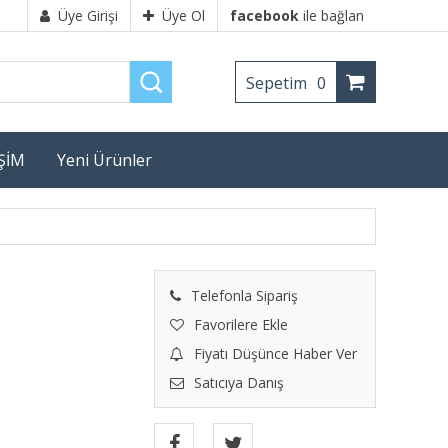
Üye Girişi
Üye Ol
facebook
ile bağlan
Sepetim
0
İŞİM
Yeni Ürünler
Telefonla Sipariş
Favorilere Ekle
Fiyatı Düşünce Haber Ver
Satıcıya Danış