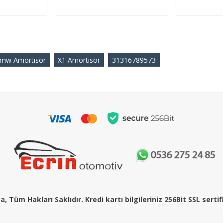
mw Amortisör
X1 Amortisör
31316789573
, Tüm Hakları Saklıdır. Kredi kartı bilgileriniz 256Bit SSL serti