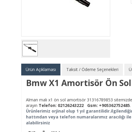
Ürün Açıklaması
Taksit / Ödeme Seçenekleri
Ü
Bmw X1 Amortisör Ön Sol
Alman malı x1 ön sol amortisör 31316789853 sitemizden sa
arayın
Telefon:
02126243222
Gsm:
+905362752485
.
Ürünlerimiz orjinal olup 1 yıl garantilidir.ilgilend
hattından veya telefon numaralarımız aracılığı ile
alabilirsiniz