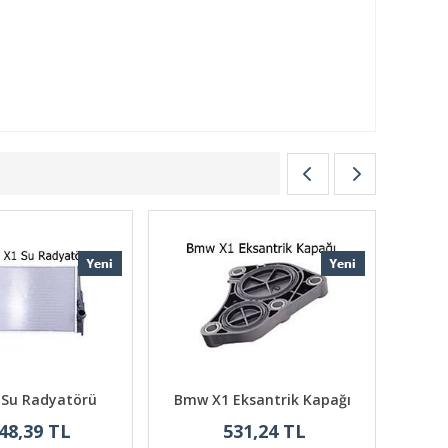
Su Radyatörü
Bmw X1 Eksantrik Kapağı
Bmw
48,39 TL
531,24 TL