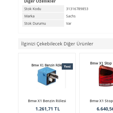
Diğer Özellikler
Stok Kodu
31316789853
Marka
Sachs
Stok Durumu
Var
İlginizi Çekebilecek Diğer Ürünler
ka
Bmw X1 Benzin Rölesi
Bmw X1 Stop
1.261,71 TL
6.640,5