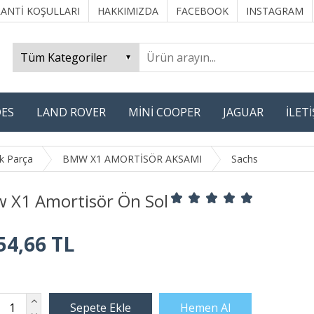
ANTİ KOŞULLARI
HAKKIMIZDA
FACEBOOK
INSTAGRAM
ES
LAND ROVER
MİNİ COOPER
JAGUAR
İLET
k Parça
BMW X1 AMORTİSÖR AKSAMI
Sachs
 X1 Amortisör Ön Sol
54,66 TL