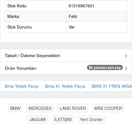
Stok Kodu
61316967601
Marka
Febi
Stok Durumu
Var
Taksit / Ödeme Seçenekleri
Ürün Yorumları
İlk yorumu sen yap
Bmw Yedek Parça
Bmw X1 Yedek Parça
BMW X1 FREN AKSA
BMW
MERCEDES
LAND ROVER
MİNİ COOPER
JAGUAR
İLETİŞİM
Yeni Ürünler