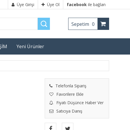
Üye Girişi
Üye Ol
facebook
ile bağlan
Sepetim
0
İŞİM
Yeni Ürünler
Telefonla Sipariş
Favorilere Ekle
Fiyatı Düşünce Haber Ver
Satıcıya Danış