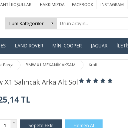
ANTİ KOŞULLARI
HAKKIMIZDA
FACEBOOK
INSTAGRAM
ES
LAND ROVER
MİNİ COOPER
JAGUAR
İLET
k Parça
BMW X1 MEKANİK AKSAMI
Kraft
X1 Salıncak Arka Alt Sol
25,14 TL