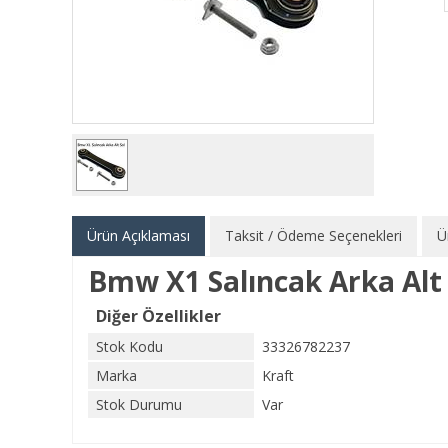
Ürün Açıklaması
Taksit / Ödeme Seçenekleri
Ü
Bmw X1 Salıncak Arka Alt
Diğer Özellikler
Stok Kodu
33326782237
Marka
Kraft
Stok Durumu
Var