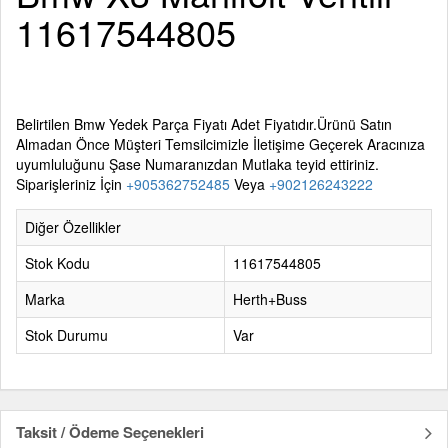
11617544805
Belirtilen
Bmw Yedek Parça
Fiyatı Adet Fiyatıdır.Ürünü Satın
Almadan Önce Müşteri Temsilcimizle İletişime Geçerek Aracınıza
uyumluluğunu Şase Numaranızdan Mutlaka teyid ettiriniz.
Siparişleriniz İçin
+905362752485
Veya
+902126243222
Diğer Özellikler
Stok Kodu
11617544805
Marka
Herth+Buss
Stok Durumu
Var
Taksit / Ödeme Seçenekleri