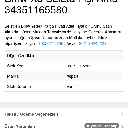
34351165580
Belirtilen
Bmw Yedek Parça
Fiyatı Adet Fiyatıdır.Ürünü Satın
Almadan Önce Müşteri Temsilcimizle İletişime Geçerek Aracınıza
uyumluluğunu Şase Numaranızdan Mutlaka teyid ettiriniz.
Siparişleriniz İçin
+905362752485
Veya
+902126243222
Diğer Özellikler
Stok Kodu
34351165580
Marka
Aspart
Stok Durumu
Var
Taksit / Ödeme Seçenekleri
Ürün Yorumları
İlk yorumu sen yap