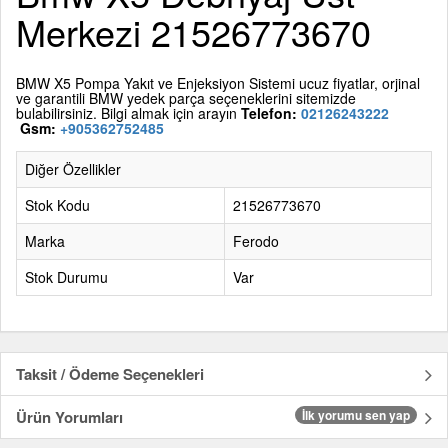
Merkezi 21526773670
BMW X5
Pompa
Yakıt ve Enjeksiyon Sistemi ucuz fiyatlar, orjinal
ve garantili BMW yedek parça seçeneklerini sitemizde
bulabilirsiniz. Bilgi almak için arayın
Telefon:
02126243222
Gsm:
+905362752485
Diğer Özellikler
Stok Kodu
21526773670
Marka
Ferodo
Stok Durumu
Var
Taksit / Ödeme Seçenekleri
Ürün Yorumları
İlk yorumu sen yap