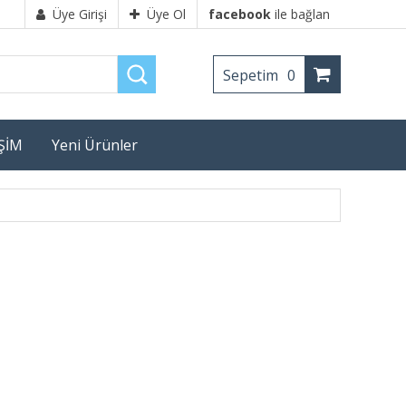
Üye Girişi
Üye Ol
facebook
ile bağlan
Sepetim
0
İŞİM
Yeni Ürünler