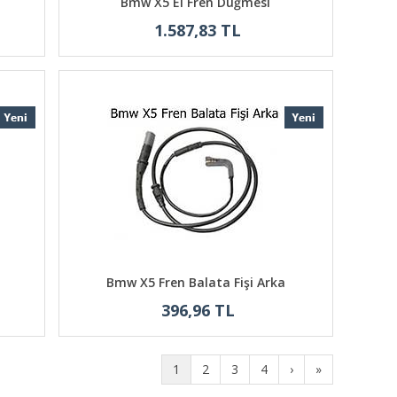
Bmw X5 El Fren Düğmesi
1.587,83 TL
Bmw X5 Fren Balata Fişi Arka
396,96 TL
1
2
3
4
›
»