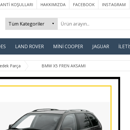
ANTİ KOŞULLARI
HAKKIMIZDA
FACEBOOK
INSTAGRAM
ES
LAND ROVER
MİNİ COOPER
JAGUAR
İLET
edek Parça
BMW X5 FREN AKSAMI