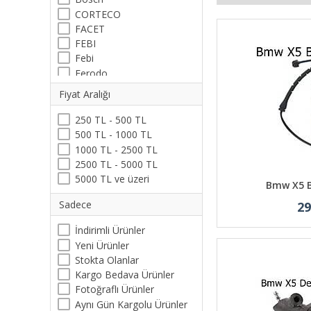
CORTECO
FACET
FEBI
Febi
Ferodo
KYBURG
Fiyat Aralığı
Luk
ORJİNAL
250 TL - 500 TL
SACHS
500 TL - 1000 TL
TOPRAN
1000 TL - 2500 TL
Wender
2500 TL - 5000 TL
5000 TL ve üzeri
Bmw X5 B
Sadece
29
İndirimli Ürünler
Yeni Ürünler
Stokta Olanlar
Kargo Bedava Ürünler
Fotoğraflı Ürünler
Aynı Gün Kargolu Ürünler