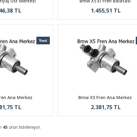
iyaj Üst Merkezi
Bmw X5 El Fren Balatası
46,38 TL
1.455,51 TL
ren Ana Merkez
Bmw X5 Fren Ana Merkez
81,75 TL
2.381,75 TL
am
45
ürün listeleniyor.