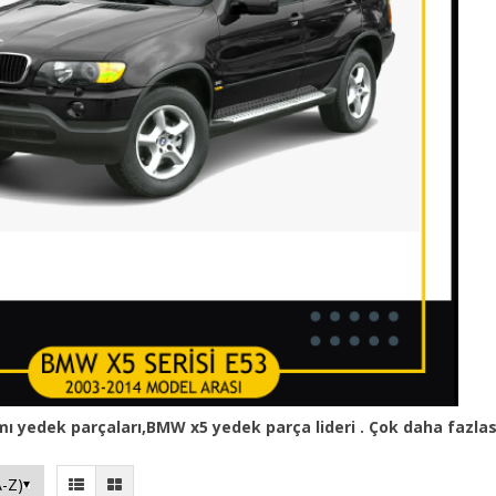
ı yedek parçaları
,BMW
x5 yedek parça
lideri . Çok daha fazl