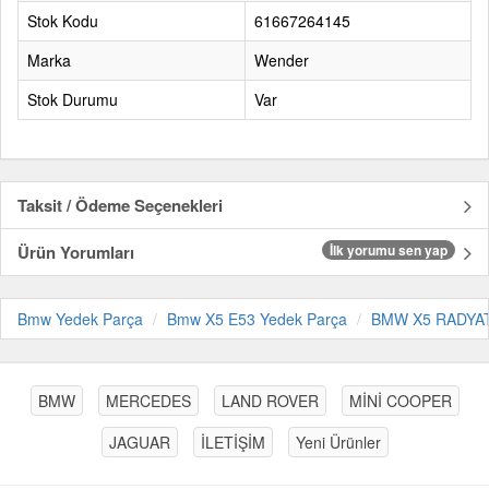
Stok Kodu
61667264145
Marka
Wender
Stok Durumu
Var
Taksit / Ödeme Seçenekleri
Ürün Yorumları
İlk yorumu sen yap
Bmw Yedek Parça
Bmw X5 E53 Yedek Parça
BMW X5 RADYA
BMW
MERCEDES
LAND ROVER
MİNİ COOPER
JAGUAR
İLETİŞİM
Yeni Ürünler