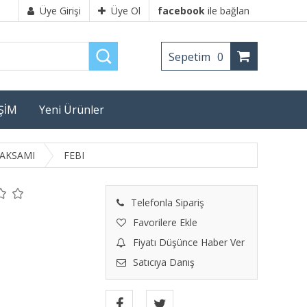
Üye Girişi
Üye Ol
facebook
ile bağlan
Sepetim
0
İŞİM
Yeni Ürünler
AKSAMI
FEBI
Telefonla Sipariş
Favorilere Ekle
Fiyatı Düşünce Haber Ver
Satıcıya Danış