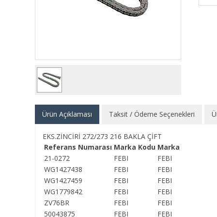
Ürün Açıklaması
Taksit / Ödeme Seçenekleri
Ü
EKS.ZİNCİRİ 272/273 216 BAKLA ÇİFT
Referans Numarası
Marka Kodu
Marka
21-0272
FEBI
FEBI
WG1427438
FEBI
FEBI
WG1427459
FEBI
FEBI
WG1779842
FEBI
FEBI
ZV76BR
FEBI
FEBI
50043875
FEBI
FEBI