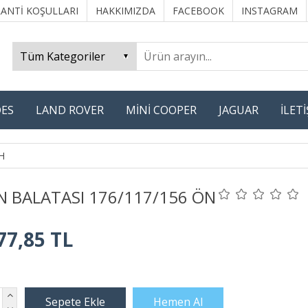
ANTİ KOŞULLARI
HAKKIMIZDA
FACEBOOK
INSTAGRAM
ES
LAND ROVER
MİNİ COOPER
JAGUAR
İLET
H
N BALATASI 176/117/156 ÖN
77,85 TL