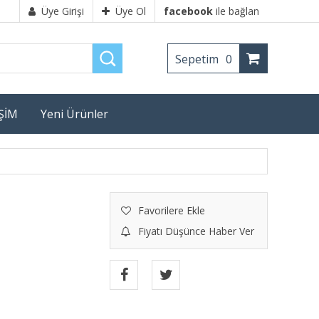
Üye Girişi
Üye Ol
facebook
ile bağlan
Sepetim
0
İŞİM
Yeni Ürünler
Favorilere Ekle
Fiyatı Düşünce Haber Ver