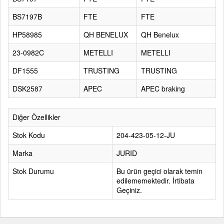
BS7197B
FTE
FTE
HP58985
QH BENELUX
QH Benelux
23-0982C
METELLI
METELLI
DF1555
TRUSTING
TRUSTING
DSK2587
APEC
APEC braking
Diğer Özellikler
Stok Kodu
204-423-05-12-JU
Marka
JURID
Stok Durumu
Bu ürün geçici olarak temin
edilememektedir. İrtibata
Geçiniz.