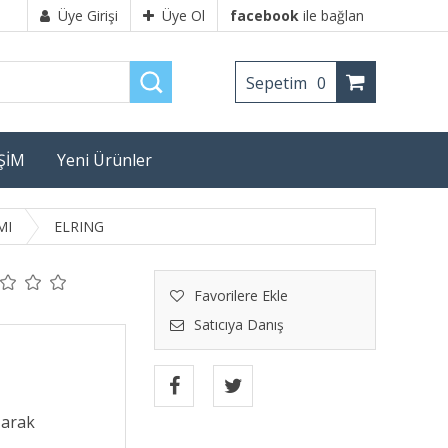
Üye Girişi
Üye Ol
facebook
ile bağlan
Sepetim
0
İŞİM
Yeni Ürünler
MI
ELRING
Favorilere Ekle
Satıcıya Danış
şarak