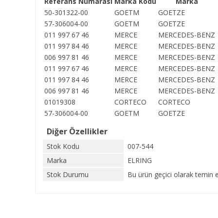
Referans Numarası
Marka Kodu
Marka
50-301322-00
GOETM
GOETZE
57-306004-00
GOETM
GOETZE
011 997 67 46
MERCE
MERCEDES-BENZ
011 997 84 46
MERCE
MERCEDES-BENZ
006 997 81 46
MERCE
MERCEDES-BENZ
011 997 67 46
MERCE
MERCEDES-BENZ
011 997 84 46
MERCE
MERCEDES-BENZ
006 997 81 46
MERCE
MERCEDES-BENZ
01019308
CORTECO
CORTECO
57-306004-00
GOETM
GOETZE
Diğer Özellikler
Stok Kodu
007-544
Marka
ELRING
Stok Durumu
Bu ürün geçici olarak temin e