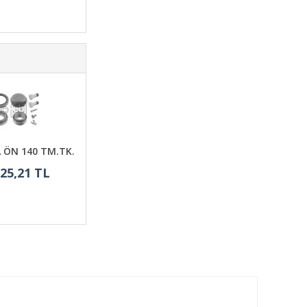
A ÖN 140 TM.TK.
925,21 TL