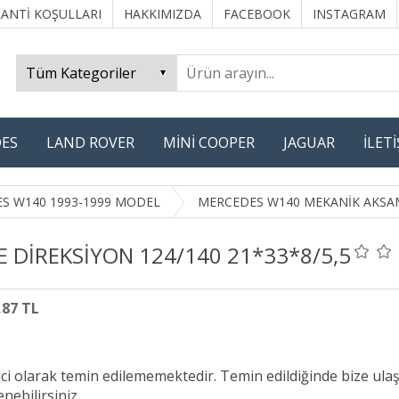
ANTİ KOŞULLARI
HAKKIMIZDA
FACEBOOK
INSTAGRAM
ES
LAND ROVER
MİNİ COOPER
JAGUAR
İLET
S W140 1993-1999 MODEL
MERCEDES W140 MEKANİK AKSA
E DİREKSİYON 124/140 21*33*8/5,5
,87 TL
ici olarak temin edilememektedir. Temin edildiğinde bize ula
nebilirsiniz.