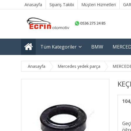
Anasayfa
Sipariş Takibi
Müşteri Hizmetleri
GAR
Tüm Kategoriler
BMW
MERCED
Anasayfa
Mercedes yedek parça
MERCEDE
KEÇ
104
Geç
öğre