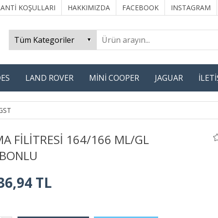
ANTİ KOŞULLARI
HAKKIMIZDA
FACEBOOK
INSTAGRAM
ES
LAND ROVER
MİNİ COOPER
JAGUAR
İLET
GST
MA FİLİTRESİ 164/166 ML/GL
RBONLU
36,94 TL