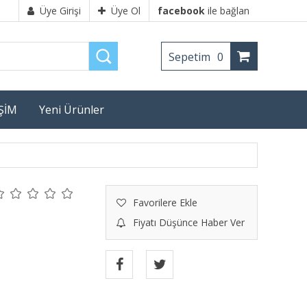
Üye Girişi
Üye Ol
facebook
ile bağlan
Sepetim
0
İŞİM
Yeni Ürünler
Favorilere Ekle
Fiyatı Düşünce Haber Ver