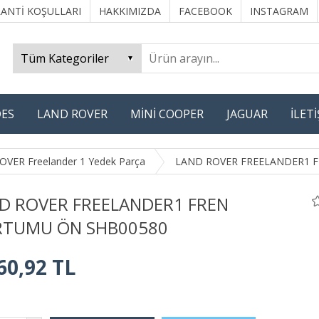
ANTİ KOŞULLARI
HAKKIMIZDA
FACEBOOK
INSTAGRAM
ES
LAND ROVER
MİNİ COOPER
JAGUAR
İLET
VER Freelander 1 Yedek Parça
LAND ROVER FREELANDER1 F
D ROVER FREELANDER1 FREN
TUMU ÖN SHB00580
60,92 TL