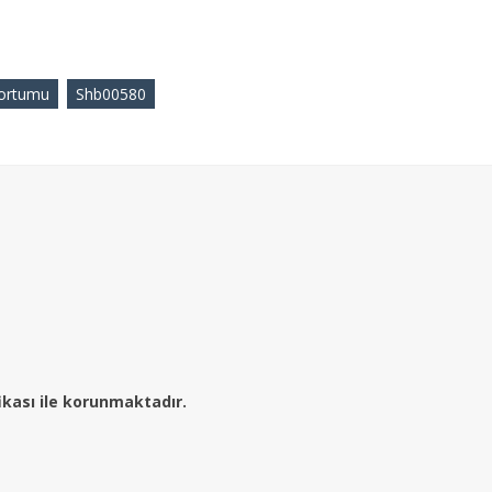
Hortumu
Shb00580
fikası ile korunmaktadır.