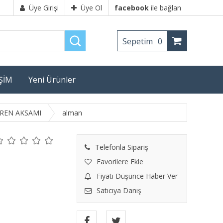
Üye Girişi
Üye Ol
facebook
ile bağlan
Sepetim
0
İŞİM
Yeni Ürünler
REN AKSAMI
alman
Telefonla Sipariş
Favorilere Ekle
Fiyatı Düşünce Haber Ver
Satıcıya Danış