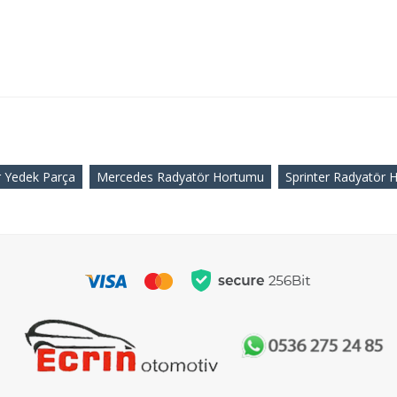
r Yedek Parça
Mercedes Radyatör Hortumu
Sprinter Radyatör 