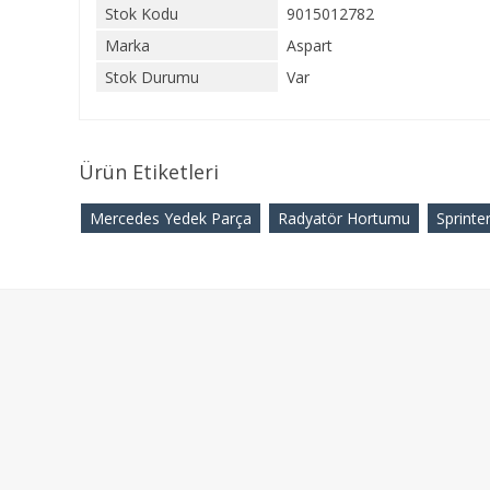
Stok Kodu
9015012782
Marka
Aspart
Stok Durumu
Var
Ürün Etiketleri
Mercedes Yedek Parça
Radyatör Hortumu
Sprinte