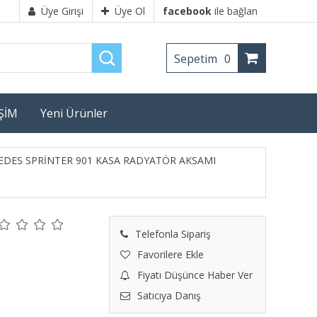
Üye Girişi
Üye Ol
facebook
ile bağlan
Sepetim
0
İŞİM
Yeni Ürünler
DES SPRİNTER 901 KASA RADYATÖR AKSAMI
Telefonla Sipariş
Favorilere Ekle
Fiyatı Düşünce Haber Ver
Satıcıya Danış