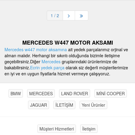
1
/ 2
MERCEDES W447 MOTOR AKSAMI
Mercedes w447 motor aksamına
ait yedek parçalarımız orjinal ve
alman malıdır. Herhangi bir sıkıntı olduğunda bizimle iletişime
geçebilirsiniz.Diğer
Mercedes
gruplarındaki ürünlerimize de
bakabilirsiniz.
Ecrin yedek parça
olarak siz değerli müşterilerimize
en iyi ve en uygun fiyatlarla hizmet vermeye çalışıyoruz.
BMW
MERCEDES
LAND ROVER
MİNİ COOPER
JAGUAR
İLETİŞİM
Yeni Ürünler
Müşteri Hizmetleri
İletişim