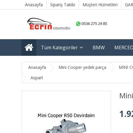
Anasayfa
Sipariş Takibi
Müşteri Hizmetleri
GAR
Tüm Kategoriler
BMW
MERCED
Anasayfa
Mini Cooper yedek parça
MİNİ C
Aspart
Min
1.9