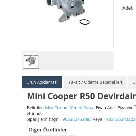
Adet
Ürün Açıklaması
Taksit / Ödeme Seçenekleri
Ü
Mini Cooper R50 Devirda
Belirtilen
Mini Cooper Yedek Parça
Fiyatı Adet Fiyatıdı
ettiriniz.
Siparişleriniz İçin
+905362752485
Veya
+902126243222
Diğer Özellikler