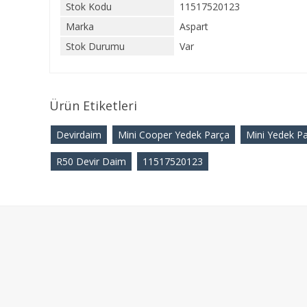
Stok Kodu
11517520123
Marka
Aspart
Stok Durumu
Var
Ürün Etiketleri
Devirdaim
Mini Cooper Yedek Parça
Mini Yedek P
R50 Devir Daim
11517520123