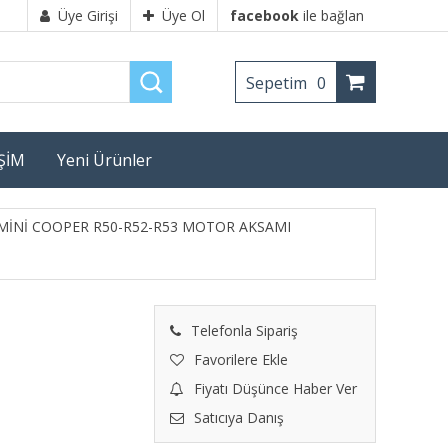
Üye Girişi
Üye Ol
facebook
ile bağlan
Sepetim
0
İŞİM
Yeni Ürünler
MİNİ COOPER R50-R52-R53 MOTOR AKSAMI
Telefonla Sipariş
Favorilere Ekle
Fiyatı Düşünce Haber Ver
Satıcıya Danış