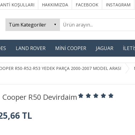
ANTİ KOŞULLARI
HAKKIMIZDA
FACEBOOK
INSTAGRAM
ES
LAND ROVER
MİNİ COOPER
JAGUAR
İLET
OOPER R50-R52-R53 YEDEK PARÇA 2000-2007 MODEL ARASI
i Cooper R50 Devirdaim
25,66 TL