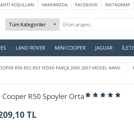
ANTİ KOŞULLARI
HAKKIMIZDA
FACEBOOK
INSTAGRAM
ES
LAND ROVER
MİNİ COOPER
JAGUAR
İLET
OOPER R50-R52-R53 YEDEK PARÇA 2000-2007 MODEL ARASI
i Cooper R50 Spoyler Orta
209,10 TL