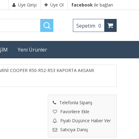
Üye Girişi
Üye Ol
facebook
ile bağlan
Sepetim
0
İŞİM
Yeni Ürünler
MİNİ COOPER R50-R52-R53 KAPORTA AKSAMI
Telefonla Sipariş
Favorilere Ekle
Fiyatı Düşünce Haber Ver
Satıcıya Danış