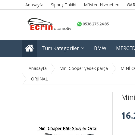
Anasayfa
Sipariş Takibi
Müşteri Hizmetleri
GAR
Tüm Kategoriler
BMW
MERCED
Anasayfa
Mini Cooper yedek parça
MİNİ C
ORJİNAL
Min
16.