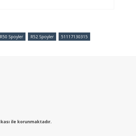
R50 Spoyler
R52 Spoyler
51117130315
fikası ile korunmaktadır.