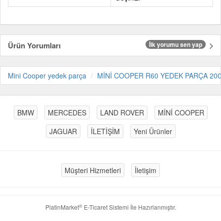
Ürün Yorumları
İlk yorumu sen yap
Mini Cooper yedek parça
MİNİ COOPER R60 YEDEK PARÇA 200
BMW
MERCEDES
LAND ROVER
MİNİ COOPER
JAGUAR
İLETİŞİM
Yeni Ürünler
Müşteri Hizmetleri
İletişim
®
PlatinMarket
E-Ticaret Sistemi
İle Hazırlanmıştır.