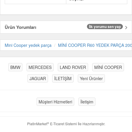
Ürün Yorumları
İlk yorumu sen yap
Mini Cooper yedek parça
MİNİ COOPER R60 YEDEK PARÇA 200
BMW
MERCEDES
LAND ROVER
MİNİ COOPER
JAGUAR
İLETİŞİM
Yeni Ürünler
Müşteri Hizmetleri
İletişim
®
PlatinMarket
E-Ticaret Sistemi
İle Hazırlanmıştır.