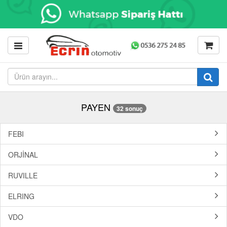
PAYEN
32 sonuç
FEBI
ORJİNAL
RUVILLE
ELRING
VDO