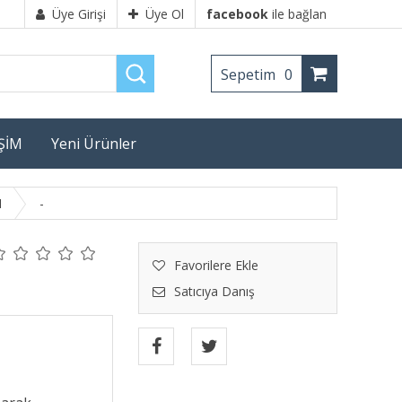
Üye Girişi
Üye Ol
facebook
ile bağlan
Sepetim
0
İŞİM
Yeni Ürünler
I
-
Favorilere Ekle
Satıcıya Danış