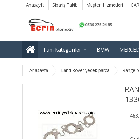
Anasayfa
Sipariş Takibi
Müşteri Hizmetleri
GAR
Tüm Kategoriler
BMW
MERCED
Anasayfa
Land Rover yedek parça
Range r
RAN
133
463