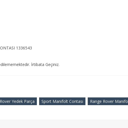
ONTASI 1336543
dilememektedir. İrtibata Geçiniz.
Rover Yedek Parça
Sport Manifolt Contası
Range Rover Manifol