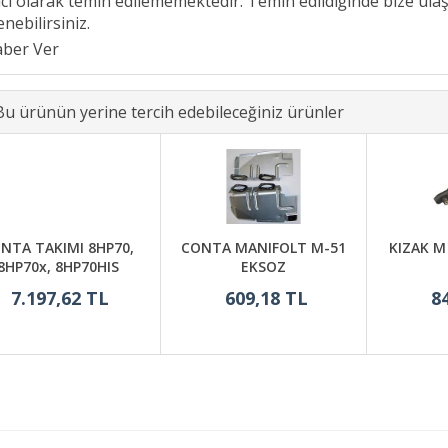
ici olarak temin edilememektedir. Temin edildiğinde bize ula
nebilirsiniz.
Bu ürünün yerine tercih edebileceğiniz ürünler
NTA TAKIMI 8HP70,
CONTA MANIFOLT M-51
KIZAK M
8HP70x, 8HP70HIS
EKSOZ
7.197,62 TL
609,18 TL
8