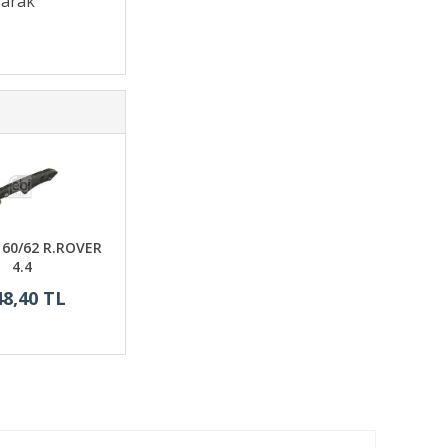
şarak
 60/62 R.ROVER
4.4
48,40 TL